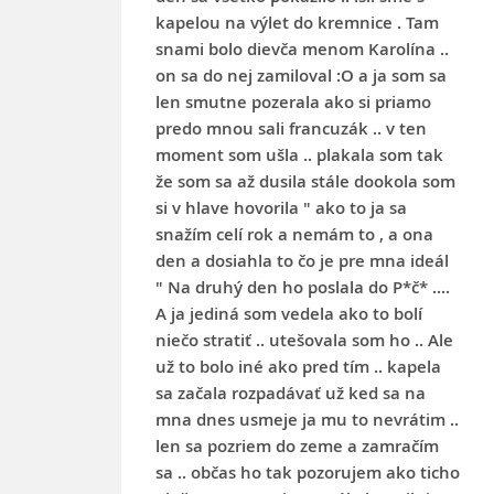
kapelou na výlet do kremnice . Tam
snami bolo dievča menom Karolína ..
on sa do nej zamiloval :O a ja som sa
len smutne pozerala ako si priamo
predo mnou sali francuzák .. v ten
moment som ušla .. plakala som tak
že som sa až dusila stále dookola som
si v hlave hovorila " ako to ja sa
snažím celí rok a nemám to , a ona
den a dosiahla to čo je pre mna ideál
" Na druhý den ho poslala do P*č* ....
A ja jediná som vedela ako to bolí
niečo stratiť .. utešovala som ho .. Ale
už to bolo iné ako pred tím .. kapela
sa začala rozpadávať už ked sa na
mna dnes usmeje ja mu to nevrátim ..
len sa pozriem do zeme a zamračím
sa .. občas ho tak pozorujem ako ticho