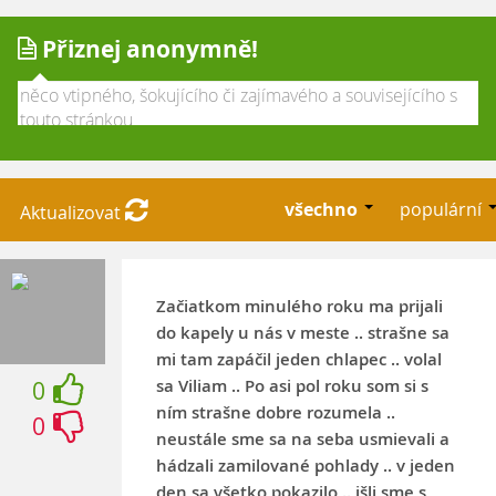
Přiznej anonymně!
všechno
populární
Aktualizovat
Začiatkom minulého roku ma prijali
do kapely u nás v meste .. strašne sa
mi tam zapáčil jeden chlapec .. volal
sa Viliam .. Po asi pol roku som si s
0
ním strašne dobre rozumela ..
0
neustále sme sa na seba usmievali a
hádzali zamilované pohlady .. v jeden
den sa všetko pokazilo .. išli sme s