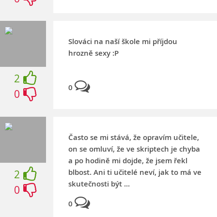
Slováci na naší škole mi příjdou
hrozně sexy :P
2
0
0
Často se mi stává, že opravím učitele,
on se omluví, že ve skriptech je chyba
a po hodině mi dojde, že jsem řekl
blbost. Ani ti učitelé neví, jak to má ve
2
skutečnosti být ...
0
0