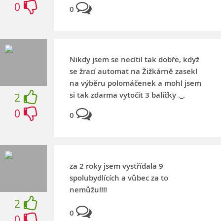
0
0
Nikdy jsem se necítil tak dobře, když
se žrací automat na Žižkárně zasekl
na výběru polomáčenek a mohl jsem
si tak zdarma vytočit 3 balíčky ._.
2
0
0
za 2 roky jsem vystřídala 9
spolubydlících a vůbec za to
nemůžu!!!!
2
0
0