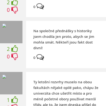
2
0
0
Na společné přednášky s historiky
jsem chodila jen proto, abych se jim
mohla smát. Někteří jsou fakt dost
divní!
2
0
0
Ty letošní rozvrhy muselo na obou
fakultách nějaké opilé pako, chápu že
univerzita chce ušetřit místo a pro
méně početné obory používat menší
1
třídy, ale to, že jsem dneska přišel do