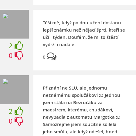
Těší mě, když po dnu učení dostanu
lepší známku než nějací šprti, kteří se
učí i týden. Doufám, že mi to štěstí
vydrží i nadále!
2
0
0
Přiznání ne SLU, ale jednomu
neznámému spolužákovi :D Jednou
jsem stála na Bezručáku za
maestrem, kterému, chudákovi,
2
nevypadla z automatu Margotka :D
0
Samozřejmě jsem soucitně sdílela
jeho smůlu, ale když odešel, hned