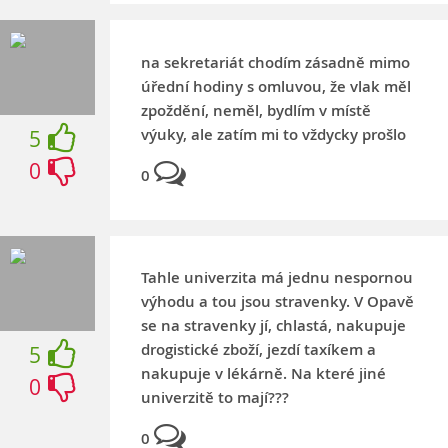
na sekretariát chodím zásadně mimo
úřední hodiny s omluvou, že vlak měl
zpoždění, neměl, bydlím v místě
výuky, ale zatím mi to vždycky prošlo
5
0
0
Tahle univerzita má jednu nespornou
výhodu a tou jsou stravenky. V Opavě
se na stravenky jí, chlastá, nakupuje
drogistické zboží, jezdí taxíkem a
5
nakupuje v lékárně. Na které jiné
0
univerzitě to mají???
0