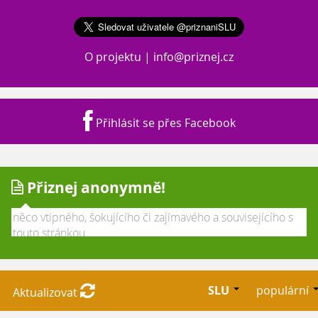
O projektu
|
info@priznej.cz
Přihlásit se přes Facebook
Přiznej anonymně!
SLU
populární
Aktualizovat