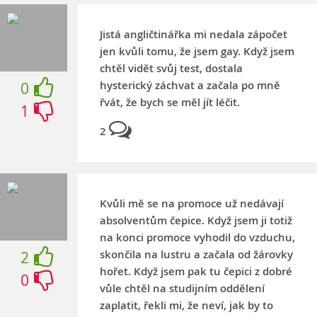
Jistá angličtinářka mi nedala zápočet
jen kvůli tomu, že jsem gay. Když jsem
chtěl vidět svůj test, dostala
hysterický záchvat a začala po mně
0
řvát, že bych se měl jít léčit.
1
2
Kvůli mě se na promoce už nedávají
absolventům čepice. Když jsem ji totiž
na konci promoce vyhodil do vzduchu,
skončila na lustru a začala od žárovky
2
hořet. Když jsem pak tu čepici z dobré
0
vůle chtěl na studijním oddělení
zaplatit, řekli mi, že neví, jak by to