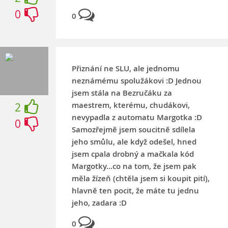
0
0
Přiznání ne SLU, ale jednomu
neznámému spolužákovi :D Jednou
jsem stála na Bezručáku za
maestrem, kterému, chudákovi,
2
nevypadla z automatu Margotka :D
0
Samozřejmě jsem soucitně sdílela
jeho smůlu, ale když odešel, hned
jsem cpala drobný a mačkala kód
Margotky...co na tom, že jsem pak
měla žízeň (chtěla jsem si koupit pití),
hlavně ten pocit, že máte tu jednu
jeho, zadara :D
0