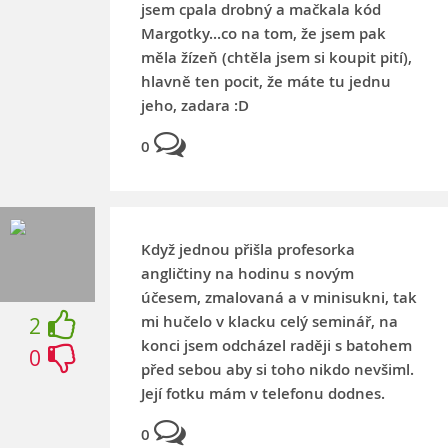
jsem cpala drobný a mačkala kód
Margotky...co na tom, že jsem pak
měla žízeň (chtěla jsem si koupit pití),
hlavně ten pocit, že máte tu jednu
jeho, zadara :D
0
Když jednou přišla profesorka
angličtiny na hodinu s novým
účesem, zmalovaná a v minisukni, tak
mi hučelo v klacku celý seminář, na
2
konci jsem odcházel raději s batohem
0
před sebou aby si toho nikdo nevšiml.
Její fotku mám v telefonu dodnes.
0