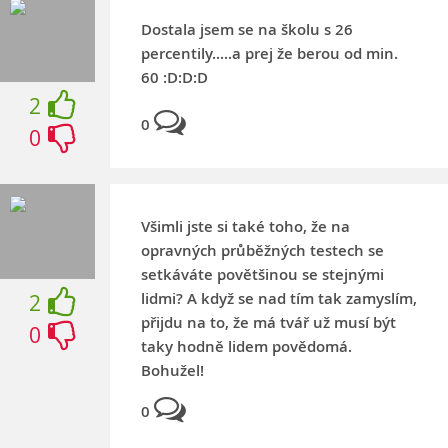
Dostala jsem se na školu s 26
percentily.....a prej že berou od min.
60 :D:D:D
2
0
0
Všimli jste si také toho, že na
opravných průběžných testech se
setkáváte povětšinou se stejnými
lidmi? A když se nad tím tak zamyslím,
2
přijdu na to, že má tvář už musí být
0
taky hodně lidem povědomá.
Bohužel!
0