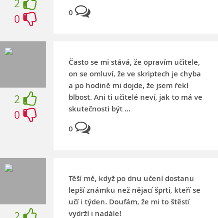
2
0
0
Často se mi stává, že opravím učitele,
on se omluví, že ve skriptech je chyba
a po hodině mi dojde, že jsem řekl
blbost. Ani ti učitelé neví, jak to má ve
2
skutečnosti být ...
0
0
Těší mě, když po dnu učení dostanu
lepší známku než nějací šprti, kteří se
učí i týden. Doufám, že mi to štěstí
vydrží i nadále!
2