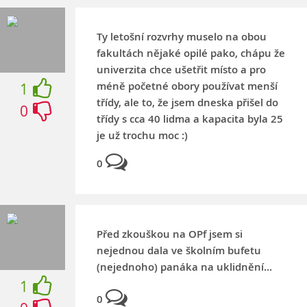
Ty letošní rozvrhy muselo na obou
fakultách nějaké opilé pako, chápu že
univerzita chce ušetřit místo a pro
méně početné obory používat menší
1
třídy, ale to, že jsem dneska přišel do
0
třídy s cca 40 lidma a kapacita byla 25
je už trochu moc :)
0
Před zkouškou na OPf jsem si
nejednou dala ve školním bufetu
(nejednoho) panáka na uklidnění...
1
0