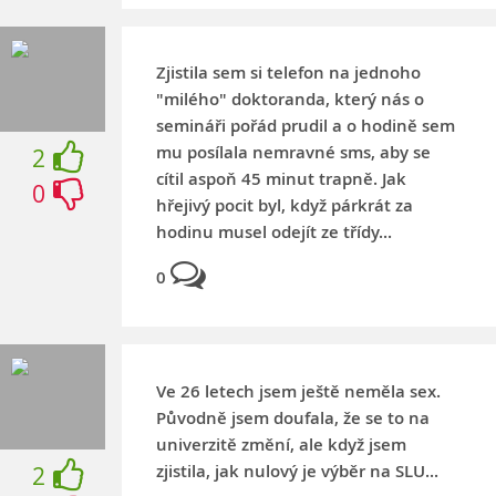
Zjistila sem si telefon na jednoho
"milého" doktoranda, který nás o
semináři pořád prudil a o hodině sem
mu posílala nemravné sms, aby se
2
cítil aspoň 45 minut trapně. Jak
0
hřejivý pocit byl, když párkrát za
hodinu musel odejít ze třídy...
0
Ve 26 letech jsem ještě neměla sex.
Původně jsem doufala, že se to na
univerzitě změní, ale když jsem
zjistila, jak nulový je výběr na SLU...
2