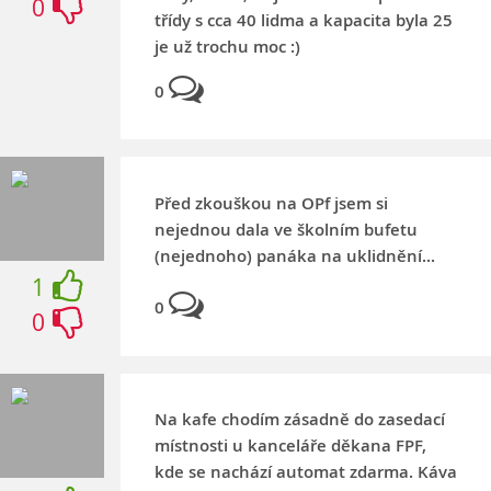
0
třídy s cca 40 lidma a kapacita byla 25
je už trochu moc :)
0
Před zkouškou na OPf jsem si
nejednou dala ve školním bufetu
(nejednoho) panáka na uklidnění...
1
0
0
Na kafe chodím zásadně do zasedací
místnosti u kanceláře děkana FPF,
kde se nachází automat zdarma. Káva