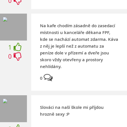
0
Na kafe chodím zásadně do zasedací
místnosti u kanceláře děkana FPF,
kde se nachází automat zdarma. Káva
z něj je lepší než z automatu za
1
peníze dole v přízemí a dveře jsou
0
skoro vždy otevřeny a prostory
nehlídány.
0
Slováci na naší škole mi příjdou
hrozně sexy :P