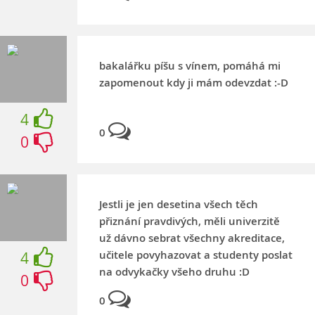
bakalářku píšu s vínem, pomáhá mi
zapomenout kdy ji mám odevzdat :-D
4
0
0
Jestli je jen desetina všech těch
přiznání pravdivých, měli univerzitě
už dávno sebrat všechny akreditace,
učitele povyhazovat a studenty poslat
4
na odvykačky všeho druhu :D
0
0