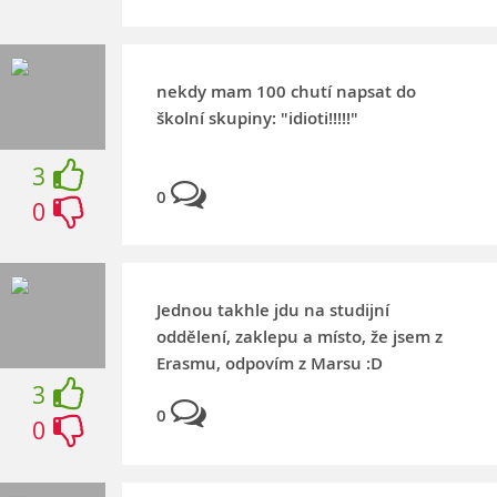
nekdy mam 100 chutí napsat do
školní skupiny: "idioti!!!!!"
3
0
0
Jednou takhle jdu na studijní
oddělení, zaklepu a místo, že jsem z
Erasmu, odpovím z Marsu :D
3
0
0