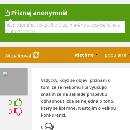
Přiznej anonymně!
všechno
populární
Aktualizovat
Vždycky, když se objeví přiznání o
tom, že se někomu líbí vyučující,
snažím se na základě příspěvku
odhadnout, zda se nejedná o toho,
0
který se líbí mně. Nestojím o velkou
0
konkurenci.
0