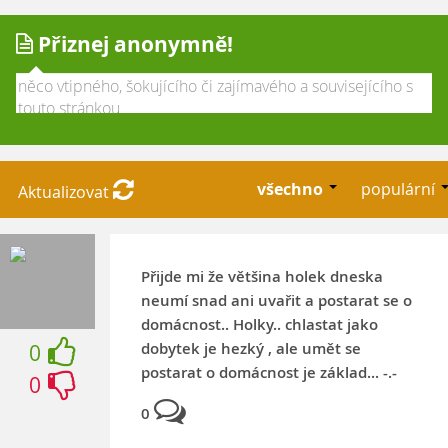
Přiznej anonymně!
všechno
populární
Aktualizovat
Přijde mi že většina holek dneska
neumí snad ani uvařit a postarat se o
domácnost.. Holky.. chlastat jako
dobytek je hezký , ale umět se
0
postarat o domácnost je základ... -.-
0
0