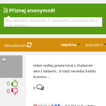
Přiznej anonymně!
všechno
populární
Aktualizovat
mám radšej priateľstvá s chalanmi
ako s babami.. tí totiž neriešia každú
kravinu ..
0
0
0
-
20.6.2013 14:27
od
Holky