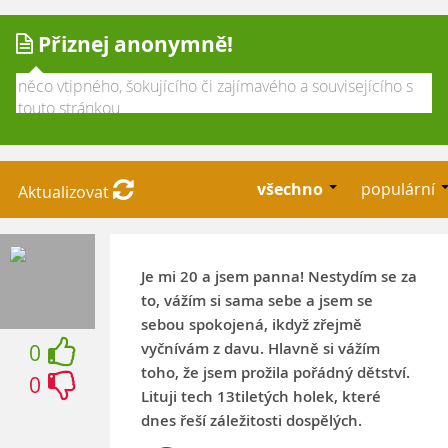
Přiznej anonymně!
všechno
populární
Aktualizovat
Je mi 20 a jsem panna! Nestydím se za
to, vážím si sama sebe a jsem se
sebou spokojená, ikdyž zřejmě
vyčnívám z davu. Hlavně si vážím
0
toho, že jsem prožila pořádný dětství.
0
Lituji tech 13tiletých holek, které
dnes řeší záležitosti dospělých.