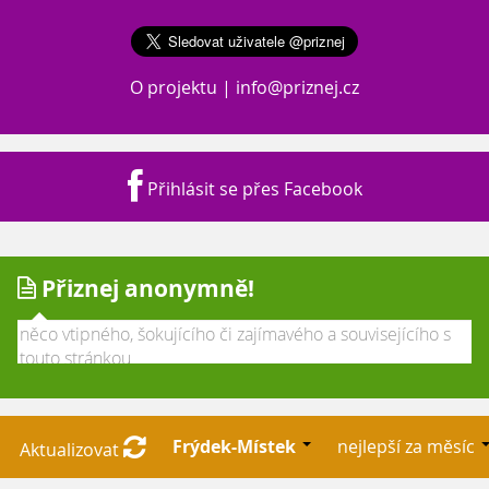
O projektu
|
info@priznej.cz
Přihlásit se přes Facebook
Přiznej anonymně!
Frýdek-Místek
nejlepší za měsíc
Aktualizovat