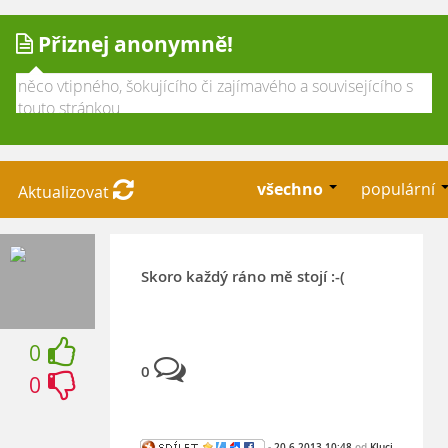
Přiznej anonymně!
všechno
populární
Aktualizovat
Skoro každý ráno mě stojí :-(
0
0
0
-
20.6.2013 10:48
od
Kluci