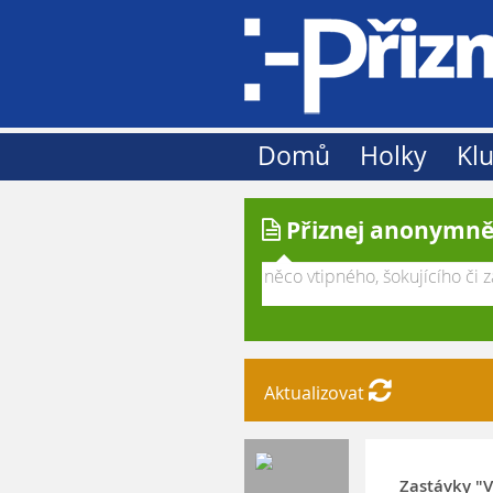
Domů
Holky
Klu
Přiznej anonymně
Aktualizovat
Zastávky "