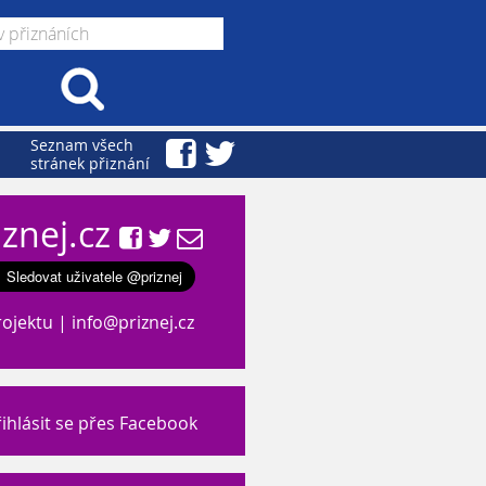
Seznam všech
stránek přiznání
iznej.cz
rojektu
|
info@priznej.cz
ihlásit se přes Facebook