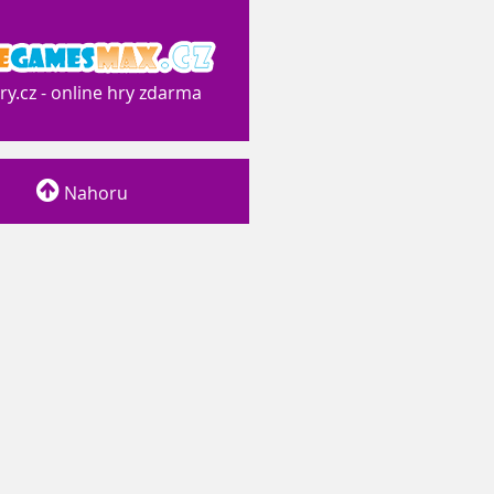
y.cz - online hry zdarma
Nahoru