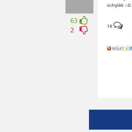
úchylák :-D
63
18
2