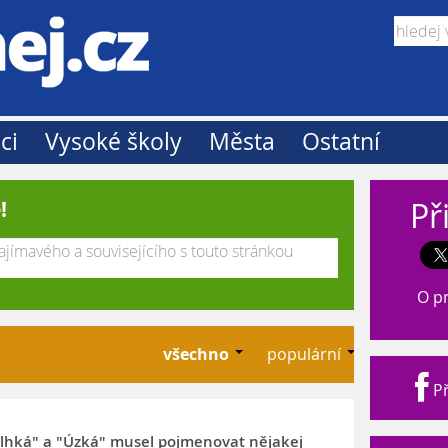
ci
Vysoké školy
Města
Ostatní
Př
!
O p
všechno
populární
Př
Vlhká" a "Úzká" musel pojmenovat nějakej