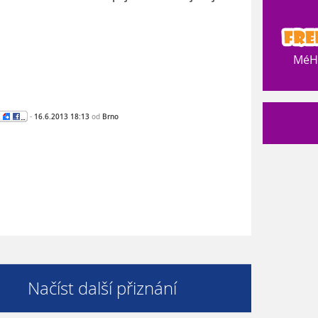
MéHr
-
16.6.2013 18:13
od
Brno
Načíst další přiznání